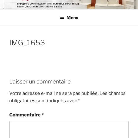
Aller
AUXENCE RÉNOV
De l'étude à l'installation.
au
Menu
contenu
principal
IMG_1653
Laisser un commentaire
Votre adresse e-mail ne sera pas publiée.
Les champs
obligatoires sont indiqués avec
*
Commentaire
*