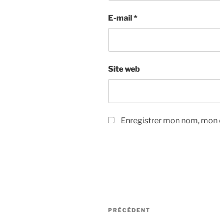
E-mail
*
Site web
Enregistrer mon nom, mon e
Navigation
Article
PRÉCÉDENT