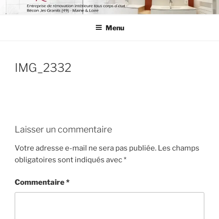
Aller
AUXENCE RÉNOV
De l'étude à l'installation.
au
Menu
contenu
principal
IMG_2332
Laisser un commentaire
Votre adresse e-mail ne sera pas publiée.
Les champs
obligatoires sont indiqués avec
*
Commentaire
*